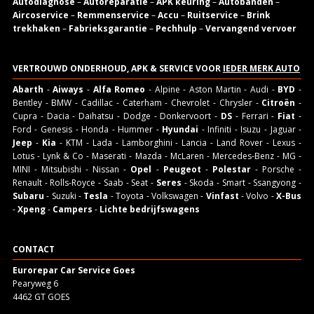
Autodiagnose
–
Autoreparatie
–
APK keuring
–
Autobanden
–
Aircoservice
–
Remmenservice
–
Accu
–
Ruitservice
–
Brink
trekhaken
–
Fabrieksgarantie
–
Pechhulp
–
Vervangend vervoer
VERTROUWD ONDERHOUD, APK & SERVICE VOOR
IEDER MERK AUTO
Abarth
-
Aiways
-
Alfa Romeo
- Alpine - Aston Martin - Audi -
BYD
-
Bentley - BMW - Cadillac - Caterham - Chevrolet - Chrysler -
Citroën
-
Cupra - Dacia - Daihatsu - Dodge - Donkervoort -
DS
- Ferrari -
Fiat
-
Ford - Genesis - Honda - Hummer -
Hyundai
- Infiniti - Isuzu - Jaguar -
Jeep
-
Kia
- KTM - Lada - Lamborghini - Lancia - Land Rover - Lexus -
Lotus - Lynk & Co - Maserati - Mazda - McLaren - Mercedes-Benz - MG -
MINI - Mitsubishi - Nissan -
Opel
-
Peugeot
-
Polestar
- Porsche -
Renault - Rolls-Royce - Saab - Seat -
Seres
- Skoda - Smart - Ssangyong -
Subaru
- Suzuki -
Tesla
- Toyota - Volkswagen -
Vinfast
- Volvo -
X-Bus
-
Xpeng
-
Campers
-
Lichte bedrijfswagens
CONTACT
Eurorepar Car Service Goes
Pearyweg 6
4462 GT GOES