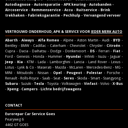
Autodiagnose
–
Autoreparatie
–
APK keuring
–
Autobanden
–
Aircoservice
–
Remmenservice
–
Accu
–
Ruitservice
–
Brink
trekhaken
–
Fabrieksgarantie
–
Pechhulp
–
Vervangend vervoer
VERTROUWD ONDERHOUD, APK & SERVICE VOOR
IEDER MERK AUTO
Abarth
-
Aiways
-
Alfa Romeo
- Alpine - Aston Martin - Audi -
BYD
-
Bentley - BMW - Cadillac - Caterham - Chevrolet - Chrysler -
Citroën
-
Cupra - Dacia - Daihatsu - Dodge - Donkervoort -
DS
- Ferrari -
Fiat
-
Ford - Genesis - Honda - Hummer -
Hyundai
- Infiniti - Isuzu - Jaguar -
Jeep
-
Kia
- KTM - Lada - Lamborghini - Lancia - Land Rover - Lexus -
Lotus - Lynk & Co - Maserati - Mazda - McLaren - Mercedes-Benz - MG -
MINI - Mitsubishi - Nissan -
Opel
-
Peugeot
-
Polestar
- Porsche -
Renault - Rolls-Royce - Saab - Seat -
Seres
- Skoda - Smart - Ssangyong -
Subaru
- Suzuki -
Tesla
- Toyota - Volkswagen -
Vinfast
- Volvo -
X-Bus
-
Xpeng
-
Campers
-
Lichte bedrijfswagens
CONTACT
Eurorepar Car Service Goes
Pearyweg 6
4462 GT GOES