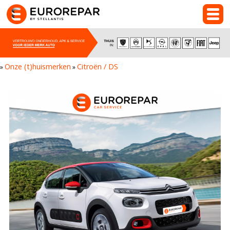
Onze (t)huismerken
Citroën / DS
»
»